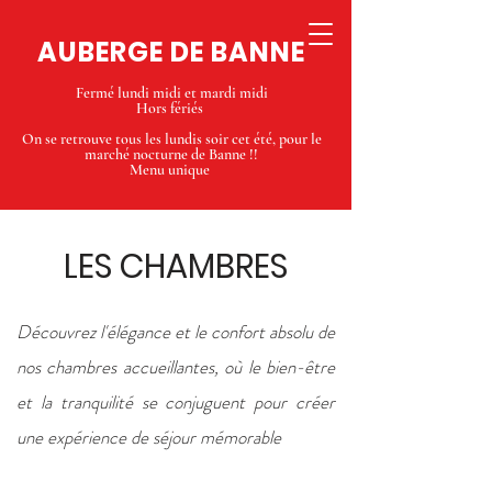
AUBERGE DE BANNE
Fermé lundi midi et mardi midi
Hors fériés
On se retrouve tous les lundis soir cet été, pour le
marché nocturne de Banne !!
Menu unique
LES CHAMBRES
Découvrez l'élégance et le confort absolu de
nos chambres accueillantes, où le bien-être
et la tranquilité se conjuguent pour créer
une expérience de séjour mémorable