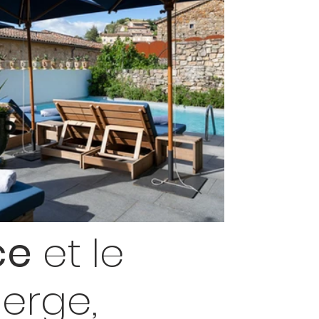
ce
et le
erge,