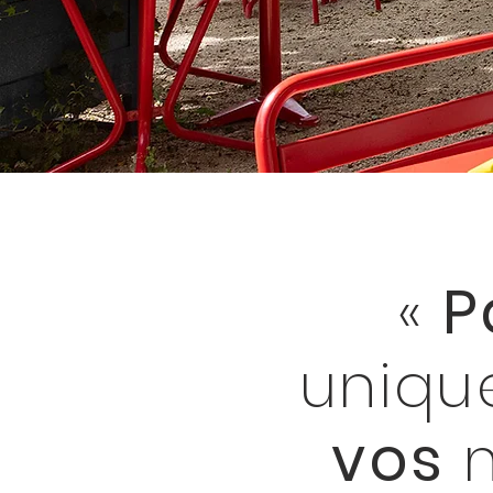
«
P
uniq
vos
m