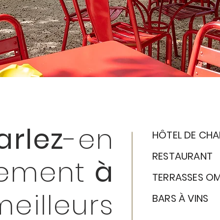
arlez
-en
HÔTEL DE CH
RESTAURANT
uement
à
TERRASSES OM
eilleurs
BARS À VINS