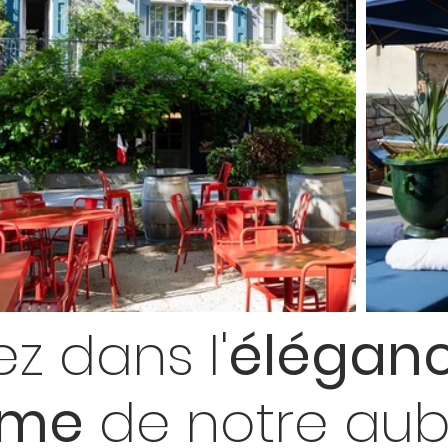
ez dans l'
élégan
rme
de notre aub