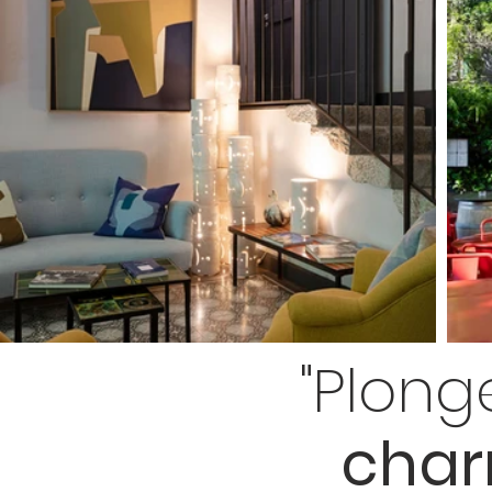
"Plong
cha