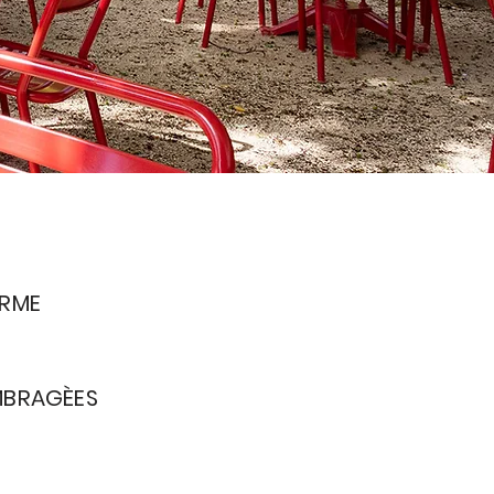
ARME
BRAGÈE​S